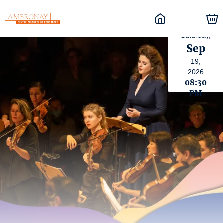
Saturday,
Sep
19,
2026
08:30
PM