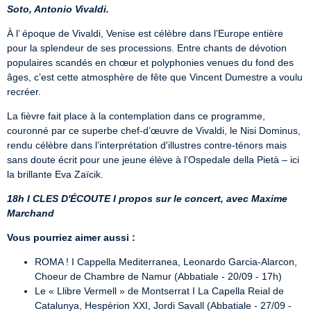
Soto, Antonio Vivaldi.
À l’ époque de Vivaldi, Venise est célèbre dans l’Europe entière 
pour la splendeur de ses processions. Entre chants de dévotion 
populaires scandés en chœur et polyphonies venues du fond des 
âges, c’est cette atmosphère de fête que Vincent Dumestre a voulu 
recréer.
La fièvre fait place à la contemplation dans ce programme, 
couronné par ce superbe chef-d’œuvre de Vivaldi, le Nisi Dominus, 
rendu célèbre dans l’interprétation d'illustres contre-ténors mais 
sans doute écrit pour une jeune élève à l’Ospedale della Pietà – ici 
la brillante Eva Zaïcik.
18h I CLES D'ÉCOUTE I propos sur le concert, avec Maxime 
Marchand
Vous pourriez aimer aussi :
ROMA ! I Cappella Mediterranea, Leonardo Garcia-Alarcon, 
Choeur de Chambre de Namur (Abbatiale - 20/09 - 17h)
Le « Llibre Vermell » de Montserrat I La Capella Reial de 
Catalunya, Hespèrion XXI, Jordi Savall (Abbatiale - 27/09 - 